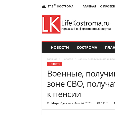
C
КОСТРОМА
ГЛАВНАЯ
О ПРОЕКТ
17.3
НОВОСТИ
КОСТРОМА
ПЛАН
Главная
Новости
Военные, получившие инвали
НОВОСТИ
Военные, получи
зоне СВО, получ
к пенсии
От
Мира Лусине
-
Фев 24, 2023
11151