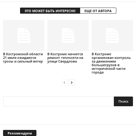
ЭТО МОЖЕТ БЫТЬ ИНТЕРЕСНО
ЕЩЕ ОТ АВТОРА
В Костромской области
В Костроме начнется
В Костроме
21 июля ожидаются
ремонт теплосети на
организован контроль
грозы и сильный ветер
улице Свердлова
за движением
большегрузов в
исторической части
города
Рекомендуем