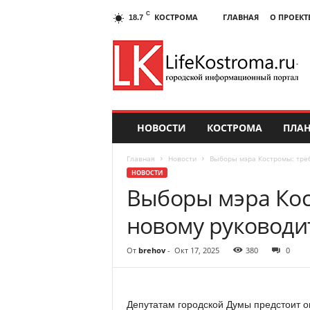
C
КОСТРОМА
ГЛАВНАЯ
О ПРОЕКТ
18.7
НОВОСТИ
КОСТРОМА
ПЛАН
Главная
Новости
Выборы мэра Костромы: тре
НОВОСТИ
Выборы мэра Кос
новому руководи
От
brehov
-
Окт 17, 2025
380
0
Депутатам городской Думы предстоит о