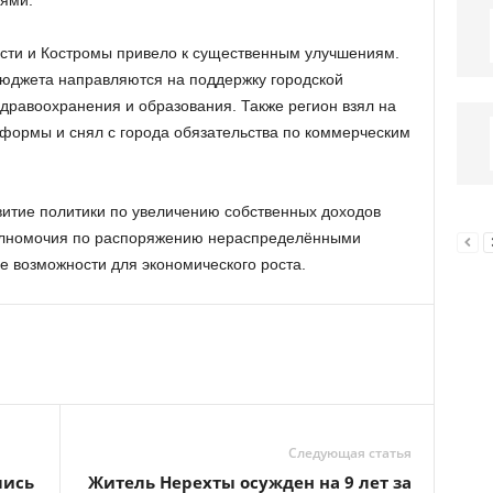
ями.
асти и Костромы привело к существенным улучшениям.
бюджета направляются на поддержку городской
дравоохранения и образования. Также регион взял на
формы и снял с города обязательства по коммерческим
звитие политики по увеличению собственных доходов
полномочия по распоряжению нераспределёнными
е возможности для экономического роста.
Следующая статья
лись
Житель Нерехты осужден на 9 лет за