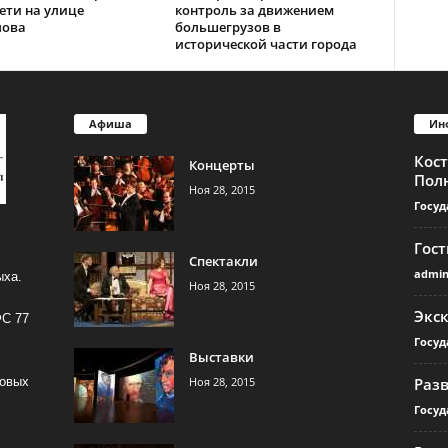
ети на улице
контроль за движением
лова
большегрузов в
исторической части города
Афиша
Ин
Кос
Концерты
Пол
Ноя 28, 2015
Госуд
Гос
Спектакли
admi
ыха.
Ноя 28, 2015
Экс
ФС 77
Госуд
Выставки
Ноя 28, 2015
Раз
совых
Госуд