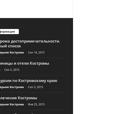
формация
трома достопримечательности.
ный список
арыня Кострома
-
Сен 14, 2015
тиницы и отели Костромы
n
-
Сен 5, 2015
курсии по Костромскому краю
арыня Кострома
-
Сен 3, 2015
влечения Костромы
арыня Кострома
-
Янв 25, 2015