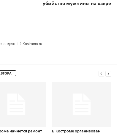
убийство мужчины на озере
пондент LifeKostroma.ru
АВТОРА
роме начнется ремонт
В Костроме организован