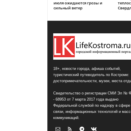
июля ожидаются грозы и
теплос
сильный ветер
Сверд
18+, новости города, афиша событий,
туристический путеводитель по Костроме:
достопримечательности, музеи, места отд
Свидетельство о регистрации СМИ Эл № 
- 68953 от 7 марта 2017 года выдано
Федеральной службой по надзору в сфере
связи, информационных технологий и мас
коммуникаций.