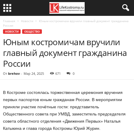
Главная
Новости
Юным костромичам вручили главный документ гражданина
России
НОВОСТИ
ОБЩЕСТВО
Юным костромичам вручили
главный документ гражданина
России
От
brehov
-
Мар 24, 2025
671
0
В Костроме состоялась торжественная церемония вручения
первых паспортов юным гражданам России. В мероприятии
приняли участие почётные гости: представитель
Общественного совета при УМВД, заместитель председателя
совета областного отделения «Движения Первых» Наталья
Катыкина и глава города Костромы Юрий Журин.