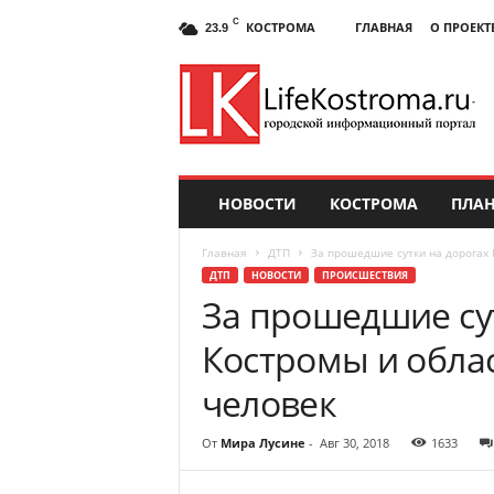
C
КОСТРОМА
ГЛАВНАЯ
О ПРОЕКТ
23.9
НОВОСТИ
КОСТРОМА
ПЛАН
Главная
ДТП
За прошедшие сутки на дорогах 
ДТП
НОВОСТИ
ПРОИСШЕСТВИЯ
За прошедшие су
Костромы и облас
человек
От
Мира Лусине
-
Авг 30, 2018
1633