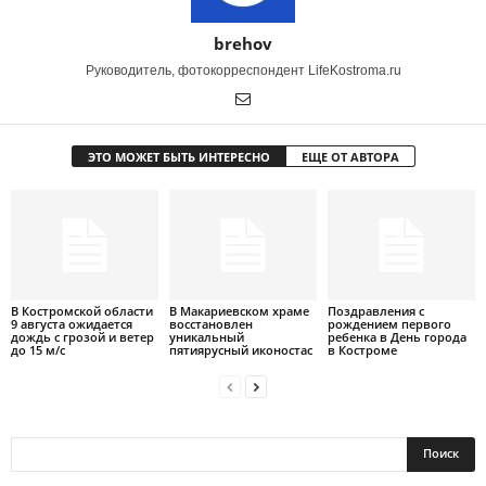
brehov
Руководитель, фотокорреспондент LifeKostroma.ru
ЭТО МОЖЕТ БЫТЬ ИНТЕРЕСНО
ЕЩЕ ОТ АВТОРА
В Костромской области
В Макариевском храме
Поздравления с
9 августа ожидается
восстановлен
рождением первого
дождь с грозой и ветер
уникальный
ребенка в День города
до 15 м/с
пятиярусный иконостас
в Костроме