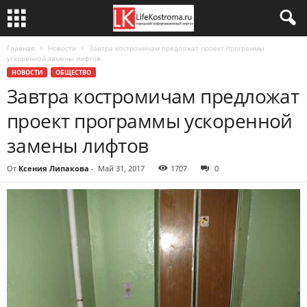
Главная
Новости
Завтра костромичам предложат проект программы
ускоренной замены лифтов
НОВОСТИ
ОБЩЕСТВО
Завтра костромичам предложат
проект программы ускоренной
замены лифтов
От
Ксения Липакова
-
Май 31, 2017
1707
0