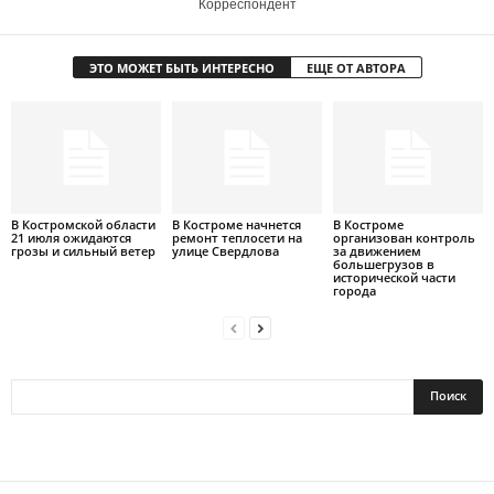
Корреспондент
ЭТО МОЖЕТ БЫТЬ ИНТЕРЕСНО
ЕЩЕ ОТ АВТОРА
В Костромской области
В Костроме начнется
В Костроме
21 июля ожидаются
ремонт теплосети на
организован контроль
грозы и сильный ветер
улице Свердлова
за движением
большегрузов в
исторической части
города