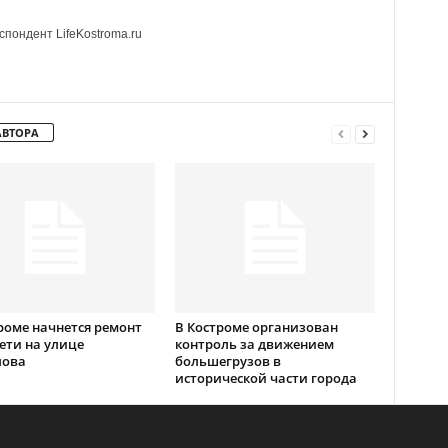
пондент LifeKostroma.ru
АВТОРА
роме начнется ремонт
В Костроме организован
ети на улице
контроль за движением
лова
большегрузов в
исторической части города