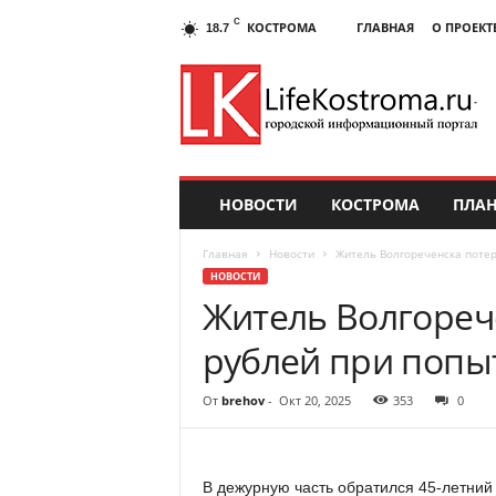
C
КОСТРОМА
ГЛАВНАЯ
О ПРОЕКТ
18.7
НОВОСТИ
КОСТРОМА
ПЛАН
Главная
Новости
Житель Волгореченска потер
НОВОСТИ
Житель Волгореч
рублей при попы
От
brehov
-
Окт 20, 2025
353
0
В дежурную часть обратился 45-летний