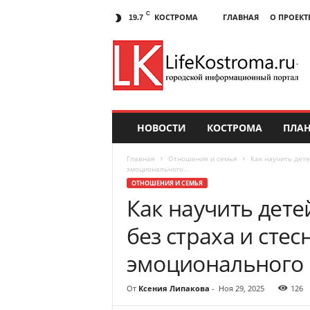
C
КОСТРОМА
ГЛАВНАЯ
О ПРОЕКТ
19.7
НОВОСТИ
КОСТРОМА
ПЛАН
Главная
Отношения и семья
Как научить дете
эмоционального...
ОТНОШЕНИЯ И СЕМЬЯ
Как научить дете
без страха и сте
эмоционального 
От
Ксения Липакова
-
Ноя 29, 2025
126