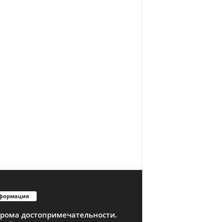
формация
трома достопримечательности.