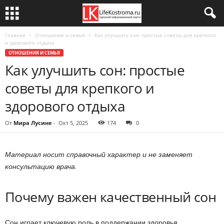
Главная
Отношения и семья
Как улучшить сон: простые советы для крепкого
и здорового отдыха
ОТНОШЕНИЯ И СЕМЬЯ
Как улучшить сон: простые
советы для крепкого и
здорового отдыха
От
Мира Лусине
-
Окт 5, 2025
174
0
Материал носит справочный характер и не заменяет
консультацию врача.
Почему важен качественный сон
Сон играет ключевую роль в поддержании здоровья,