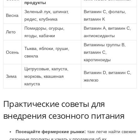
продукты
Зеленый лук, шпинат,
Витамин C, фолаты,
Весна
редис, клубника
витамин K
Помидоры, огурцы,
Витамин A, витамин C,
Лето
ягоды, кабачки
антиоксиданты
Витамины группы B,
Тыква, яблоки, груши,
Осень
витамин C,
свекла
каротиноиды
Цитрусовые, капуста,
Витамин D, витамин C,
Зима
морковь, квашеная
железо
капуста
Практические советы для
внедрения сезонного питания
Посещайте фермерские рынки:
там легче найти свежие
сезонные продукты и узнать у продавцов об их