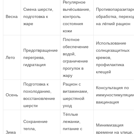
Регулярное
Смена шерсти,
вычёсывание,
Противопаразитар
Весна
подготовка к
контроль
обработка, перехо
жаре
состояния
на лёгкий рацион
кожи
Плотное
Использование
обеспечение
Предотвращение
солнцезащитных
водой,
Лето
перегрева,
кремов,
ограничение
гидратация
профилактика
прогулок в
клещей
жару
Подготовка к
Рацион с
Консультация по
похолоданию,
витаминами,
Осень
иммуностимуляции
восстановление
шерстяной
вакцинация
шерсти
уход
Тёплые
Сохранение
лежанки,
Минимизация
тепла,
питание с
Зима
времени на улице,