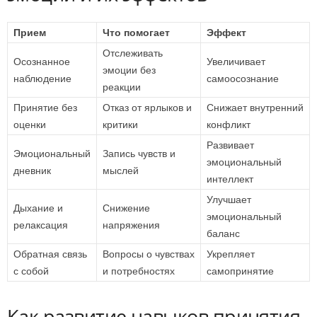
Прием
Что помогает
Эффект
Отслеживать
Осознанное
Увеличивает
эмоции без
наблюдение
самоосознание
реакции
Принятие без
Отказ от ярлыков и
Снижает внутренний
оценки
критики
конфликт
Развивает
Эмоциональный
Запись чувств и
эмоциональный
дневник
мыслей
интеллект
Улучшает
Дыхание и
Снижение
эмоциональный
релаксация
напряжения
баланс
Обратная связь
Вопросы о чувствах
Укрепляет
с собой
и потребностях
самопринятие
Как развитие навыков принятия