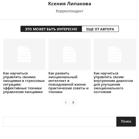
Ксения Липакова
Корреспондент
ЭТО МОЖЕТ БЫТЬ ИНТЕРЕСНО
ЕЩЕ ОТ АВТОРА
Как научиться
Как развить
Как научиться
управлять своими
эмоциональный
управлять своим
эмоциями в стрессовых
интеллект в
внутренним диалогом
ситуациях:
повседневной жизни:
для улучшения
эффективные техники
практические советы и
эмоционального
управления эмоциями
техники
состояния