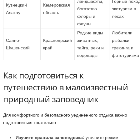
ландшафты,
Горные похо
Кузнецкий
Кемеровская
богатство
экотуризм в
Алатау
область
флоры и
лесах
фауны
Редкие виды
Любители
Саяно-
Красноярский
животных,
рыбалки,
Шушенский
край
тайга, реки и
трекинга и
водопады
фототуризма
Как подготовиться к
путешествию в малоизвестный
природный заповедник
Для комфортного и безопасного уединённого отдыха важно
подготовиться тщательно:
Изучите правила заповедника:
уточните режим