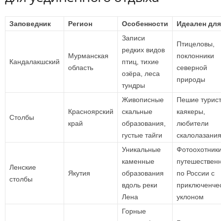
Заповедник
Регион
Особенности
Идеален для
Записи
Птицеловы,
редких видов
Мурманская
поклонники
Кандалакшский
птиц, тихие
область
северной
озёра, леса
природы
тундры
Живописные
Пешие турист
Красноярский
скальные
каякеры,
Столбы
край
образования,
любители
густые тайги
скалолазани
Уникальные
Фотоохотники
каменные
путешествен
Ленские
Якутия
образования
по России с
столбы
вдоль реки
приключенче
Лена
уклоном
Горные