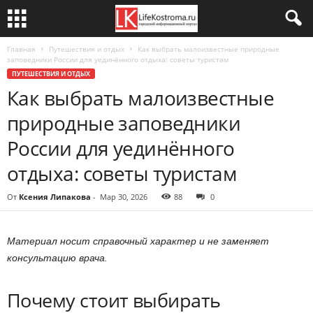
Главная
Путешествия и отдых
Как выбрать малоизвестные природные
заповедники России для уединённого отдыха: советы туристам
ПУТЕШЕСТВИЯ И ОТДЫХ
Как выбрать малоизвестные
природные заповедники
России для уединённого
отдыха: советы туристам
От
Ксения Липакова
-
Мар 30, 2026
88
0
Материал носит справочный характер и не заменяет
консультацию врача.
Почему стоит выбирать