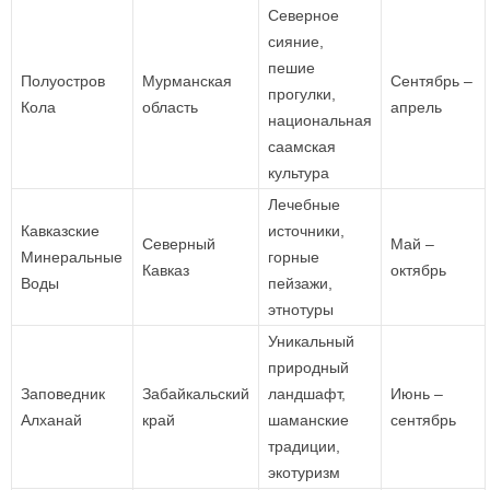
Северное
сияние,
пешие
Полуостров
Мурманская
Сентябрь –
прогулки,
Кола
область
апрель
национальная
саамская
культура
Лечебные
Кавказские
источники,
Северный
Май –
Минеральные
горные
Кавказ
октябрь
Воды
пейзажи,
этнотуры
Уникальный
природный
Заповедник
Забайкальский
ландшафт,
Июнь –
Алханай
край
шаманские
сентябрь
традиции,
экотуризм