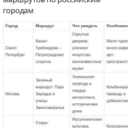
городам
Город
Маршрут
Что увидеть
Особенно
Скрытые
Канал
дворики,
Мало турис
Санкт-
Грибоедова –
уличное
много кафе
Петербург
Петроградская
искусство,
арт-
сторона
малоизвестные
пространст
музеи
Уникальная
Зеленый
природа в
маршрут: Парк
Комбиниру
сердце
Москва
Зарядье и
природу и
мегаполиса,
улицы
урбанистик
исторические
Замоскворечья
дома
Мусульманская
Старо-
культура,
Культурное