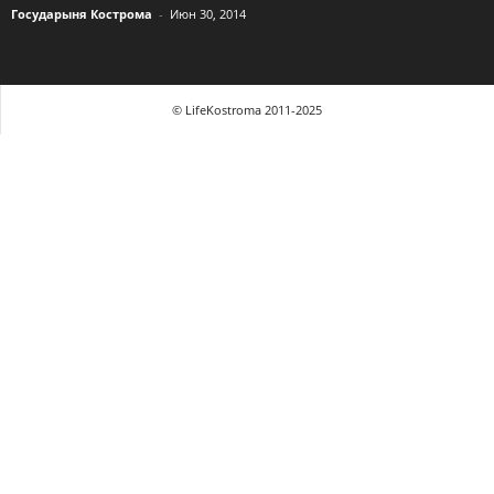
Государыня Кострома
-
Июн 30, 2014
© LifeKostroma 2011-2025