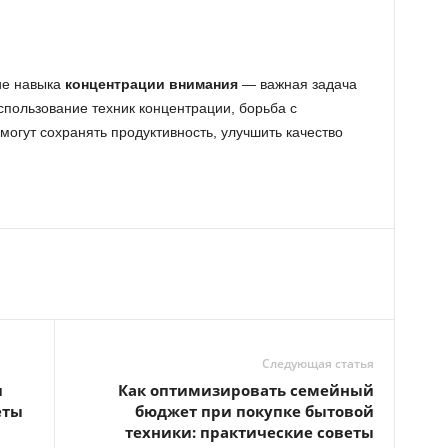
ие навыка
концентрации внимания
— важная задача
спользование техник концентрации, борьба с
огут сохранять продуктивность, улучшить качество
Следующая статья
и
Как оптимизировать семейный
еты
бюджет при покупке бытовой
техники: практические советы