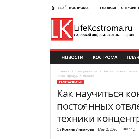
C
КОСТРОМА
ГЛАВНАЯ
О ПРОЕКТ
19.2
НОВОСТИ
КОСТРОМА
ПЛАН
Главная
Саморазвитие
Как научиться концент
концентрации внимания
САМОРАЗВИТИЕ
Как научиться ко
постоянных отвл
техники концент
От
Ксения Липакова
-
Май 2, 2026
112