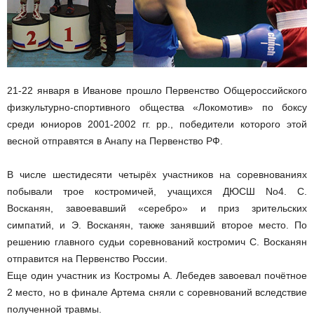
21-22 января в Иванове прошло Первенство Общероссийского
физкультурно-спортивного общества «Локомотив» по боксу
среди юниоров 2001-2002 гг. рр., победители которого этой
весной отправятся в Анапу на Первенство РФ.
В числе шестидесяти четырёх участников на соревнованиях
побывали трое костромичей, учащихся ДЮСШ No4. С.
Восканян, завоевавший «серебро» и приз зрительских
симпатий, и Э. Восканян, также занявший второе место. По
решению главного судьи соревнований костромич С. Восканян
отправится на Первенство России.
Еще один участник из Костромы А. Лебедев завоевал почётное
2 место, но в финале Артема сняли с соревнований вследствие
полученной травмы.