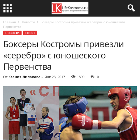
Главная
Новости
Боксеры Костромы привезли «серебро» с юношеского
Первенства
НОВОСТИ
СПОРТ
Боксеры Костромы привезли
«серебро» с юношеского
Первенства
От
Ксения Липакова
-
Янв 23, 2017
1809
0