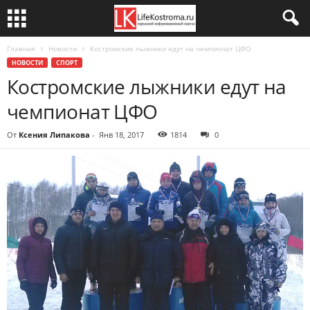
Главная
Новости
Костромские лыжники едут на чемпионат ЦФО
НОВОСТИ
СПОРТ
Костромские лыжники едут на
чемпионат ЦФО
От
Ксения Липакова
-
Янв 18, 2017
1814
0