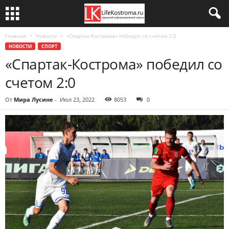
Главная
Новости
«Спартак-Кострома» победил со счетом 2:0
НОВОСТИ
СПОРТ
«Спартак-Кострома» победил со
счетом 2:0
От
Мира Лусине
-
Июл 23, 2022
8053
0