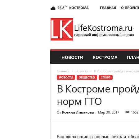
C
КОСТРОМА
ГЛАВНАЯ
О ПРОЕКТ
16.8
НОВОСТИ
КОСТРОМА
ПЛАН
Главная
Новости
В Костроме пройдёт очередн
НОВОСТИ
ОБЩЕСТВО
СПОРТ
В Костроме прой
норм ГТО
От
Ксения Липакова
-
Мар 30, 2017
1662
Все желающие взрослые жители облас