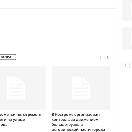
АВТОРА
роме начнется ремонт
В Костроме организован
ети на улице
контроль за движением
лова
большегрузов в
исторической части города