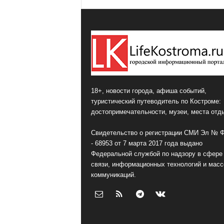
18+, новости города, афиша событий,
туристический путеводитель по Костроме:
достопримечательности, музеи, места отд
Свидетельство о регистрации СМИ Эл № 
- 68953 от 7 марта 2017 года выдано
Федеральной службой по надзору в сфере
связи, информационных технологий и мас
коммуникаций.