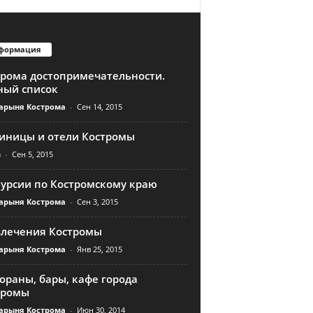
формация
трома достопримечательности.
ный список
арыня Кострома
-
Сен 14, 2015
тиницы и отели Костромы
n
-
Сен 5, 2015
курсии по Костромскому краю
арыня Кострома
-
Сен 3, 2015
влечения Костромы
арыня Кострома
-
Янв 25, 2015
ораны, бары, кафе города
тромы
арыня Кострома
-
Июн 30, 2014