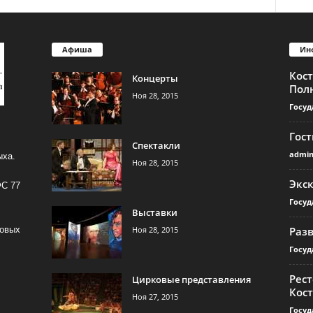
Афиша
Ин
Кос
Концерты
Пол
Ноя 28, 2015
Госуд
Гос
Спектакли
admi
ыха.
Ноя 28, 2015
Экс
ФС 77
Госуд
Выставки
Ноя 28, 2015
Раз
совых
Госуд
Рест
Цирковые представления
Кос
Ноя 27, 2015
Госуд