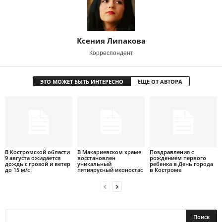
Ксения Липакова
Корреспондент
ЭТО МОЖЕТ БЫТЬ ИНТЕРЕСНО
ЕЩЕ ОТ АВТОРА
В Костромской области
В Макариевском храме
Поздравления с
9 августа ожидается
восстановлен
рождением первого
дождь с грозой и ветер
уникальный
ребенка в День города
до 15 м/с
пятиярусный иконостас
в Костроме