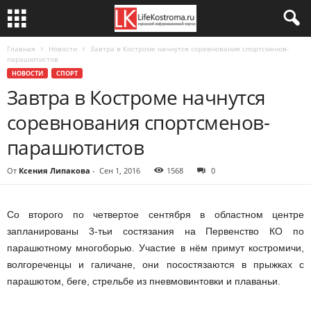
Главная
Новости
Завтра в Костроме начнутся соревнования спортсменов-
парашютистов
НОВОСТИ
СПОРТ
Завтра в Костроме начнутся
соревнования спортсменов-
парашютистов
От
Ксения Липакова
-
Сен 1, 2016
1568
0
Со второго по четвертое сентября в областном центре
запланированы 3-тьи состязания на Первенство КО по
парашютному многоборью. Участие в нём примут костромичи,
волгореченцы и галичане, они посостязаются в прыжках с
парашютом, беге, стрельбе из пневмовинтовки и плаваньи.