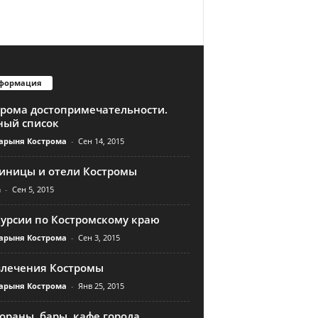
формация
трома достопримечательности.
ный список
арыня Кострома
-
Сен 14, 2015
тиницы и отели Костромы
n
-
Сен 5, 2015
курсии по Костромскому краю
арыня Кострома
-
Сен 3, 2015
влечения Костромы
арыня Кострома
-
Янв 25, 2015
ораны, бары, кафе города