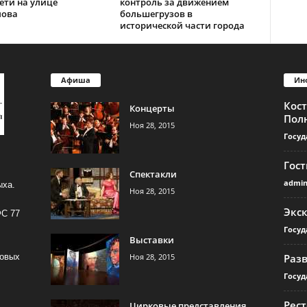
ети на улице
контроль за движением
лова
большегрузов в
исторической части города
Афиша
Ин
Кос
Концерты
Пол
Ноя 28, 2015
Госуд
Гос
Спектакли
admi
ыха.
Ноя 28, 2015
Экс
ФС 77
Госуд
Выставки
Ноя 28, 2015
Раз
совых
Госуд
Рест
Цирковые представления