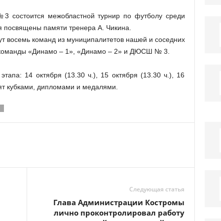
3 состоится межобластной турнир по футболу среди
я посвящены памяти тренера А. Чикина.
ут восемь команд из муниципалитетов нашей и соседних
 команды «Динамо – 1», «Динамо – 2» и ДЮСШ № 3.
тапа: 14 октября (13.30 ч.), 15 октября (13.30 ч.), 16
дят кубками, дипломами и медалями.
Л
Следующая статья
Глава Администрации Костромы
лично проконтролировал работу