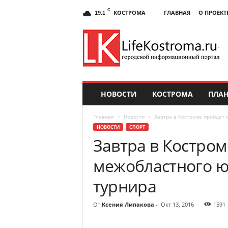
C
КОСТРОМА
ГЛАВНАЯ
О ПРОЕКТ
19.1
НОВОСТИ
КОСТРОМА
ПЛАН
Главная
Новости
Завтра в Костроме пройдет 
НОВОСТИ
СПОРТ
Завтра в Костро
межобластного ю
турнира
От
Ксения Липакова
-
Окт 13, 2016
1591