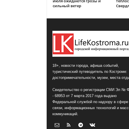
июля ожидаются грозы и
теплос
сильный ветер
Сверд
18+, новости города, афиша событий,
туристический путеводитель по Костроме:
достопримечательности, музеи, места отд
Свидетельство о регистрации СМИ Эл № 
- 68953 от 7 марта 2017 года выдано
Федеральной службой по надзору в сфере
связи, информационных технологий и мас
коммуникаций.