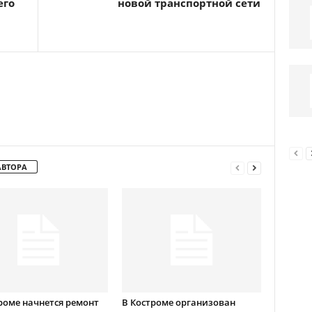
его
новой транспортной сети
АВТОРА
роме начнется ремонт
В Костроме организован