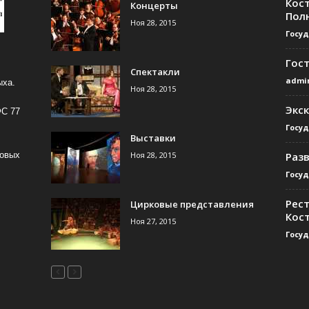
Кос
Концерты
Пол
Ноя 28, 2015
Госу
Гос
Спектакли
admi
ыха.
Ноя 28, 2015
Экс
ФС 77
Госу
Выставки
Ноя 28, 2015
Раз
совых
Госу
Рест
Цирковые представления
Кос
Ноя 27, 2015
Госу