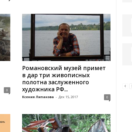
Романовский музей примет
в дар три живописных
полотна заслуженного
художника РФ...
0
Ксения Липакова
-
Дек 15, 2017
0