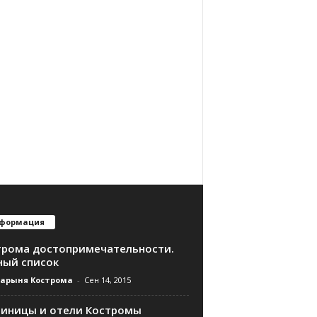
формация
трома достопримечательности.
ный список
дарыня Кострома
-
Сен 14, 2015
тиницы и отели Костромы