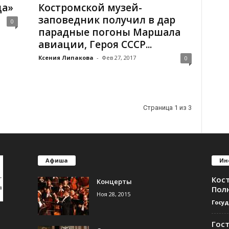
ца»
Костромской музей-
заповедник получил в дар
0
парадные погоны Маршала
авиации, Героя СССР...
Ксения Липакова
-
Фев 27, 2017
0
Страница 1 из 3
Афиша
Ин
Кос
Концерты
Пол
Ноя 28, 2015
Госу
Гос