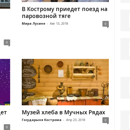
В Кострому приедет поезд на
паровозной тяге
Мира Лусине
-
Авг 13, 2018
0
0
дет
Музей хлеба в Мучных Рядах
Государыня Кострома
-
Апр 23, 2018
0
0