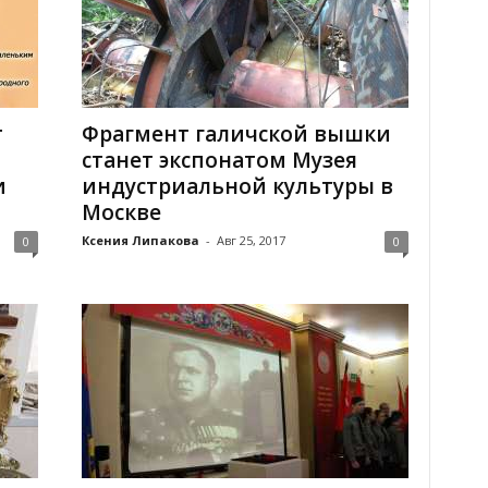
т
Фрагмент галичской вышки
станет экспонатом Музея
и
индустриальной культуры в
Москве
Ксения Липакова
-
Авг 25, 2017
0
0