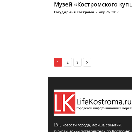
Музей «Костромского куп
Государыня Кострома
-
Апр 26, 2017
1
2
3
18+, новости города, афиша событий,
туристический путеводитель по Костроме: