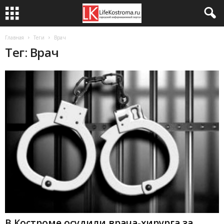
Главная
Теги
Врач
Тег: Врач
В Костроме осудили врача-хирурга за