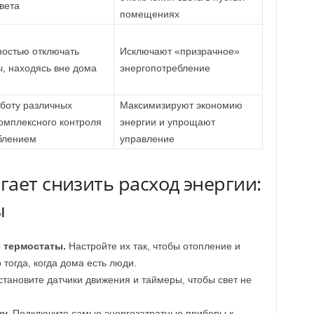
вета
помещениях
остью отключать
Исключают «призрачное»
, находясь вне дома
энергопотребление
боту различных
Максимизируют экономию
комплексного контроля
энергии и упрощают
блением
управление
ает снизить расход энергии:
ы
 термостаты.
Настройте их так, чтобы отопление и
тогда, когда дома есть люди.
тановите датчики движения и таймеры, чтобы свет не
у.
Подключите самые энергозатратные приборы к