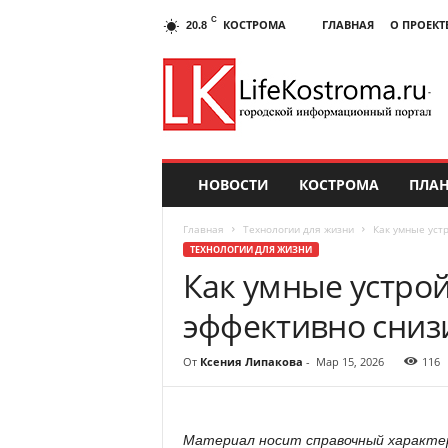
C
КОСТРОМА
ГЛАВНАЯ
О ПРОЕКТ
20.8
НОВОСТИ
КОСТРОМА
ПЛАН
Главная
Технологии для жизни
Как умные уст
ТЕХНОЛОГИИ ДЛЯ ЖИЗНИ
Как умные устро
эффективно сниз
От
Ксения Липакова
-
Мар 15, 2026
116
Материал носит справочный характер