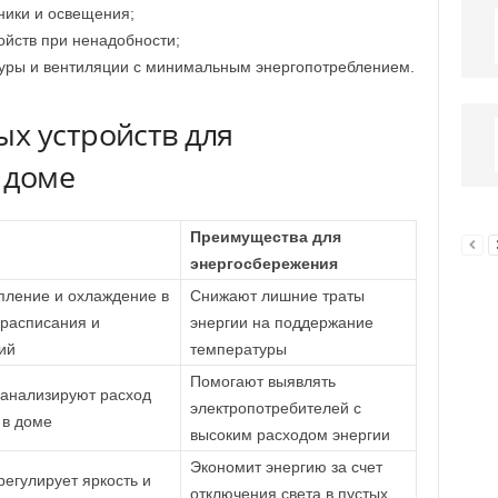
ники и освещения;
ойств при ненадобности;
уры и вентиляции с минимальным энергопотреблением.
х устройств для
 доме
Преимущества для
энергосбережения
пление и охлаждение в
Снижают лишние траты
 расписания и
энергии на поддержание
ий
температуры
Помогают выявлять
анализируют расход
электропотребителей с
 в доме
высоким расходом энергии
Экономит энергию за счет
регулирует яркость и
отключения света в пустых