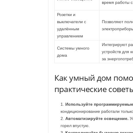
время работы с
Розетки и
выключатели с
Позволяют полн
удалённым
электроприборы
управлением
Интегрируют ра
Системы умного
устройств для 
дома
за энергопотре
Как умный дом помог
практические совет
Используйте программируемые
кондиционирование работали только 
Автоматизируйте освещение.
Ус
горел впустую.
Контролируйте бытовую техник