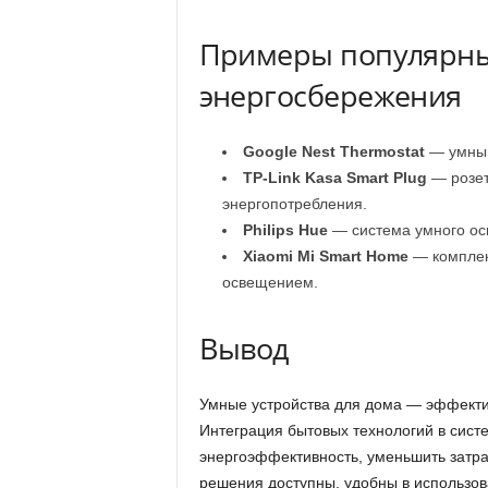
Примеры популярных
энергосбережения
Google Nest Thermostat
— умный
TP-Link Kasa Smart Plug
— розет
энергопотребления.
Philips Hue
— система умного осв
Xiaomi Mi Smart Home
— комплек
освещением.
Вывод
Умные устройства для дома — эффекти
Интеграция бытовых технологий в сист
энергоэффективность, уменьшить затр
решения доступны, удобны в использов