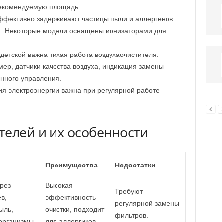
рекомендуемую площадь.
фективно задерживают частицы пыли и аллергенов.
и. Некоторые модели оснащены ионизаторами для
детской важна тихая работа воздухаочистителя.
ер, датчики качества воздуха, индикация замены
нного управления.
я электроэнергии важна при регулярной работе
телей и их особенности
Преимущества
Недостатки
рез
Высокая
Требуют
в,
эффективность
регулярной замены
ыль,
очистки, подходит
фильтров.
организмы.
для аллергиков.