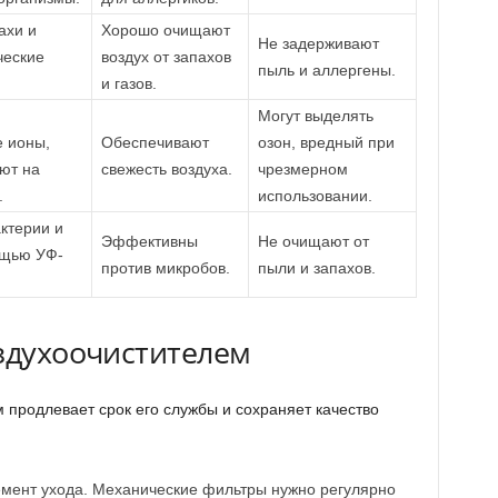
ахи и
Хорошо очищают
Не задерживают
ческие
воздух от запахов
пыль и аллергены.
и газов.
Могут выделять
 ионы,
Обеспечивают
озон, вредный при
ют на
свежесть воздуха.
чрезмерном
.
использовании.
ктерии и
Эффективны
Не очищают от
ощью УФ-
против микробов.
пыли и запахов.
оздухоочистителем
 продлевает срок его службы и сохраняет качество
мент ухода. Механические фильтры нужно регулярно