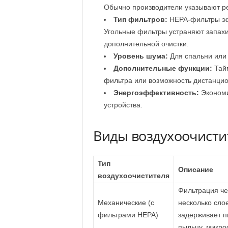
Обычно производители указывают 
Тип фильтров:
HEPA-фильтры эф
Угольные фильтры устраняют запах
дополнительной очистки.
Уровень шума:
Для спальни или 
Дополнительные функции:
Тайм
фильтра или возможность дистанцио
Энергоэффективность:
Экономи
устройства.
Виды воздухоочисти
Тип
Описание
воздухоочистителя
Фильтрация че
Механические (с
несколько слое
фильтрами HEPA)
задерживает п
пыльцу, микро