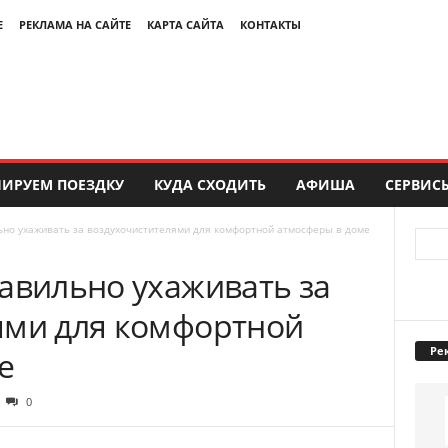
Е
РЕКЛАМА НА САЙТЕ
КАРТА САЙТА
КОНТАКТЫ
ИРУЕМ ПОЕЗДКУ
КУДА СХОДИТЬ
АФИША
СЕРВИС
ьно ухаживать за воздухочистителями для комфортной атмосферы в доме
авильно ухаживать за
ями для комфортной
Ре
е
0