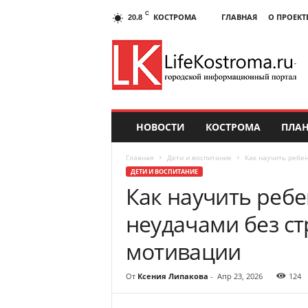
C
КОСТРОМА
ГЛАВНАЯ
О ПРОЕКТ
20.8
НОВОСТИ
КОСТРОМА
ПЛАН
Главная
Дети и воспитание
Как научить ребен
ДЕТИ И ВОСПИТАНИЕ
Как научить ребе
неудачами без ст
мотивации
От
Ксения Липакова
-
Апр 23, 2026
124