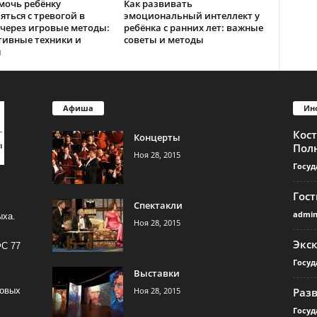
мочь ребёнку
Как развивать
яться с тревогой в
эмоциональный интеллект у
через игровые методы:
ребёнка с ранних лет: важные
тивные техники и
советы и методы
ы
Афиша
Ин
Кос
Концерты
Пол
Ноя 28, 2015
Госуд
Гос
Спектакли
admi
ыха.
Ноя 28, 2015
Экс
ФС 77
Госуд
Выставки
Ноя 28, 2015
Раз
совых
Госуд