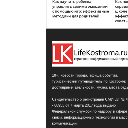
Как научить ребенка
Как по
управлять своими эмоциями
справл
с помощью игр: эффективные
школе 
методики для родителей
эффек
совет
18+, новости города, афиша событий,
туристический путеводитель по Костроме:
достопримечательности, музеи, места отд
Свидетельство о регистрации СМИ Эл № 
- 68953 от 7 марта 2017 года выдано
Федеральной службой по надзору в сфере
связи, информационных технологий и мас
коммуникаций.