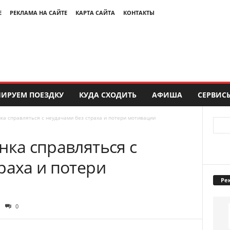
Е
РЕКЛАМА НА САЙТЕ
КАРТА САЙТА
КОНТАКТЫ
ИРУЕМ ПОЕЗДКУ
КУДА СХОДИТЬ
АФИША
СЕРВИС
ка справляться с неудачами без страха и потери мотивации
нка справляться с
раха и потери
Ре
0