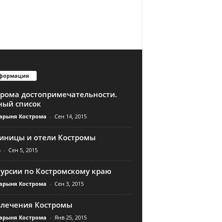
формация
трома достопримечательности.
ный список
арыня Кострома
-
Сен 14, 2015
тиницы и отели Костромы
n
-
Сен 5, 2015
курсии по Костромскому краю
арыня Кострома
-
Сен 3, 2015
влечения Костромы
арыня Кострома
-
Янв 25, 2015