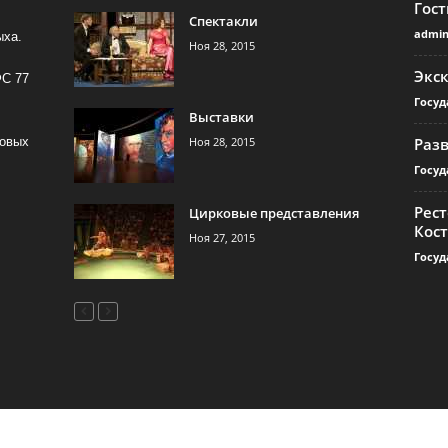
Гос
Спектакли
admi
ыха.
Ноя 28, 2015
Экс
ФС 77
Госуд
Выставки
Ноя 28, 2015
Раз
совых
Госуд
Рест
Цирковые представления
Кос
Ноя 27, 2015
Госуд