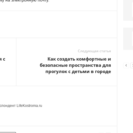
у на электронную почту.
Следующая статья
я с
Как создать комфортные и
безопасные пространства для
прогулок с детьми в городе
пондент LifeKostroma.ru