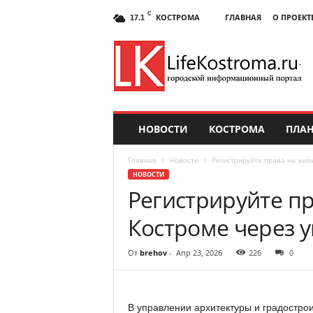
C
КОСТРОМА
ГЛАВНАЯ
О ПРОЕКТ
17.1
НОВОСТИ
КОСТРОМА
ПЛАН
Главная
Новости
Регистрируйте права на жил
НОВОСТИ
Регистрируйте п
Костроме через 
От
brehov
-
Апр 23, 2026
226
0
В управлении архитектуры и градостро