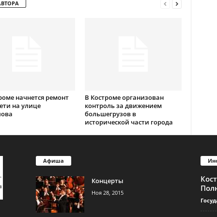
АВТОРА
роме начнется ремонт
В Костроме организован
ети на улице
контроль за движением
лова
большегрузов в
исторической части города
Афиша
Ин
Кос
Концерты
Пол
Ноя 28, 2015
Госуд