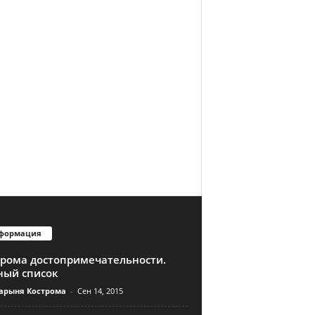
формация
трома достопримечательности.
ный список
арыня Кострома
-
Сен 14, 2015