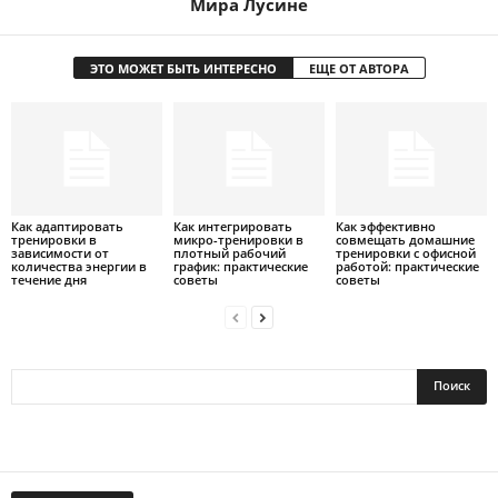
Мира Лусине
ЭТО МОЖЕТ БЫТЬ ИНТЕРЕСНО
ЕЩЕ ОТ АВТОРА
Как адаптировать
Как интегрировать
Как эффективно
тренировки в
микро-тренировки в
совмещать домашние
зависимости от
плотный рабочий
тренировки с офисной
количества энергии в
график: практические
работой: практические
течение дня
советы
советы