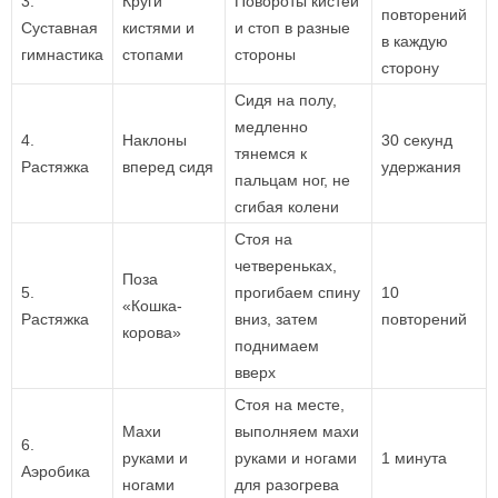
3.
Круги
Повороты кистей
повторений
Суставная
кистями и
и стоп в разные
в каждую
гимнастика
стопами
стороны
сторону
Сидя на полу,
медленно
4.
Наклоны
30 секунд
тянемся к
Растяжка
вперед сидя
удержания
пальцам ног, не
сгибая колени
Стоя на
четвереньках,
Поза
5.
прогибаем спину
10
«Кошка-
Растяжка
вниз, затем
повторений
корова»
поднимаем
вверх
Стоя на месте,
Махи
выполняем махи
6.
руками и
руками и ногами
1 минута
Аэробика
ногами
для разогрева