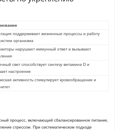
нование
тация поддерживает жизненные процессы и работу
систем организма
факторы нарушают иммунный ответ и вызывают
аления
чный свет способствует синтезу витамина D и
шает настроение
еская активность стимулирует кровообращение и
нитет
сный процесс, включающий сбалансированное питание,
ление стрессом. При систематическом подходе