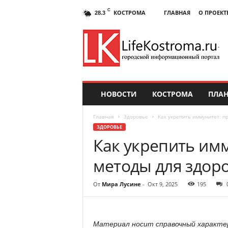
C
КОСТРОМА
ГЛАВНАЯ
О ПРОЕКТ
28.3
НОВОСТИ
КОСТРОМА
ПЛАН
Главная
Здоровье
Как укрепить иммунитет: п
ЗДОРОВЬЕ
Как укрепить им
методы для здоро
От
Мира Лусине
-
Окт 9, 2025
195
Материал носит справочный характер