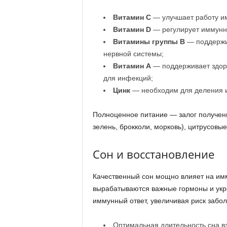
Витамин C
— улучшает работу им
Витамин D
— регулирует иммунны
Витамины группы B
— поддержи
нервной системы;
Витамин A
— поддерживает здоро
для инфекций;
Цинк
— необходим для деления и
Полноценное питание — залог получени
зелень, брокколи, морковь), цитрусовы
Сон и восстановление
Качественный сон мощно влияет на имм
вырабатываются важные гормоны и укр
иммунный ответ, увеличивая риск забо
Оптимальная длительность сна вз