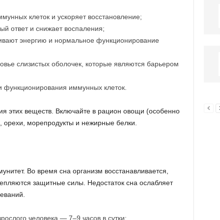
мунных клеток и ускоряет восстановление;
й ответ и снижает воспаления;
вают энергию и нормальное функционирование
вье слизистых оболочек, которые являются барьером
 функционирования иммунных клеток.
я этих веществ. Включайте в рацион овощи (особенно
е, орехи, морепродукты и нежирные белки.
унитет. Во время сна организм восстанавливается,
епляются защитные силы. Недостаток сна ослабляет
леваний.
рослого человека — 7–9 часов в сутки;