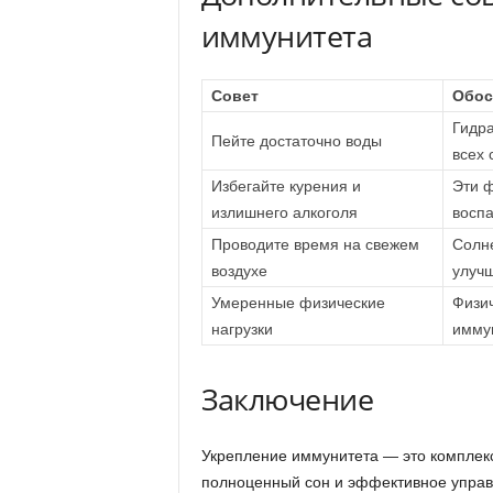
иммунитета
Совет
Обос
Гидра
Пейте достаточно воды
всех 
Избегайте курения и
Эти 
излишнего алкоголя
восп
Проводите время на свежем
Солне
воздухе
улуч
Умеренные физические
Физич
нагрузки
имму
Заключение
Укрепление иммунитета — это комплек
полноценный сон и эффективное управ