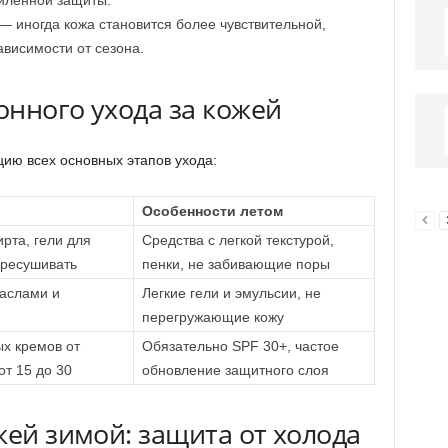
силенной защиты.
 иногда кожа становится более чувствительной,
ависимости от сезона.
онного ухода за кожей
ию всех основных этапов ухода:
Особенности летом
ирта, гели для
Средства с легкой текстурой,
ересушивать
пенки, не забивающие поры
аслами и
Легкие гели и эмульсии, не
перегружающие кожу
х кремов от
Обязательно SPF 30+, частое
от 15 до 30
обновление защитного слоя
жей зимой: защита от холода