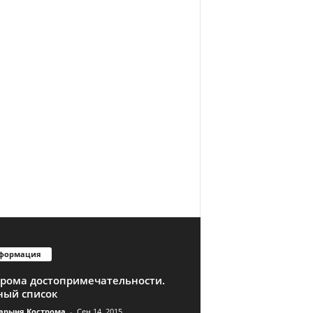
формация
трома достопримечательности.
ный список
арыня Кострома
-
Сен 14, 2015