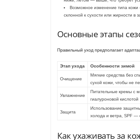
ниже, летом — выше, что требует у
Возможное изменение типа кожи —
склонной к сухости или жирности в з
Основные этапы сез
Правильный уход предполагает адаптац
Этап ухода
Особенности зимой
Мягкие средства без сп
Очищение
сухой кожи, чтобы не п
Питательные кремы с м
Увлажнение
гиалуроновой кислотой
Использование защитны
Защита
холода и ветра, SPF — 
Как ухаживать за ко