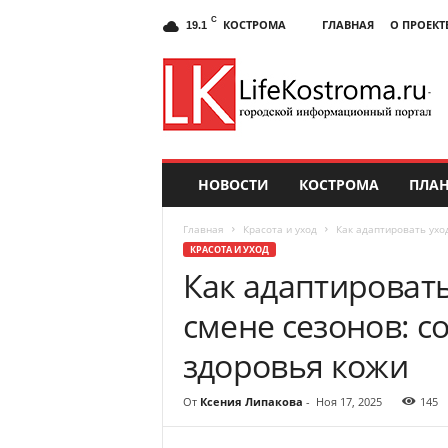
C
КОСТРОМА
ГЛАВНАЯ
О ПРОЕКТ
19.1
НОВОСТИ
КОСТРОМА
ПЛАН
Главная
Красота и уход
Как адаптировать уход
КРАСОТА И УХОД
Как адаптировать
смене сезонов: с
здоровья кожи
От
Ксения Липакова
-
Ноя 17, 2025
145