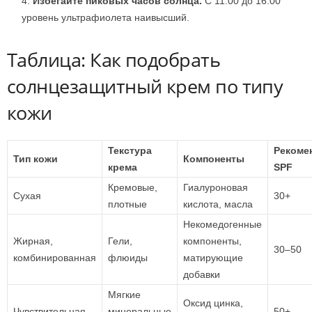
Избегайте пиковых часов солнца.
С 11:00 до 16:00
уровень ультрафиолета наивысший.
Таблица: Как подобрать
солнцезащитный крем по типу
кожи
Текстура
Рекоме
Тип кожи
Компоненты
крема
SPF
Кремовые,
Гиалуроновая
Сухая
30+
плотные
кислота, масла
Некомедогенные
Жирная,
Гели,
компоненты,
30–50
комбинированная
флюиды
матирующие
добавки
Мягкие
Оксид цинка,
Чувствительная
минеральные
50+