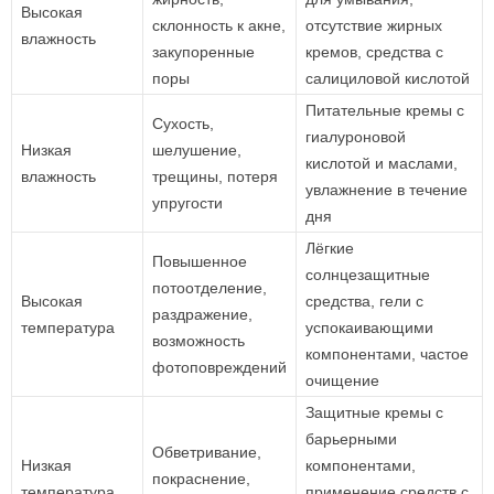
Высокая
склонность к акне,
отсутствие жирных
влажность
закупоренные
кремов, средства с
поры
салициловой кислотой
Питательные кремы с
Сухость,
гиалуроновой
Низкая
шелушение,
кислотой и маслами,
влажность
трещины, потеря
увлажнение в течение
упругости
дня
Лёгкие
Повышенное
солнцезащитные
потоотделение,
Высокая
средства, гели с
раздражение,
температура
успокаивающими
возможность
компонентами, частое
фотоповреждений
очищение
Защитные кремы с
барьерными
Обветривание,
Низкая
компонентами,
покраснение,
температура
применение средств с