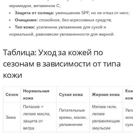
керамидом, витамином C;
Защита от солнца:
уменьшение SPF, но не отказ от него;
Очищение:
спокойное, без агрессивных средств;
Тип кожи:
усиленное увлажнение для сухой и
нормальной, равновесие увлажненности для жирной.
Таблица: Уход за кожей по
сезонам в зависимости от типа
кожи
Нормальная
Ком
Сезон
Сухая кожа
Жирная кожа
кожа
кож
Питание +
Мягкие гели,
Питательные
Увл
легкие масла,
легкие
Зима
кремы, маски,
зон
защита от
увлажняющие
увлажнение
сух
ветра
эмульсии