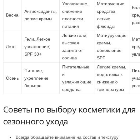
Увлажнение,
Матирующие
Бал
Антиоксиданты,
снижение
средства,
Весна
сре
легкие кремы
плотности
легкие
раз
питания
флюиды
Легкие гели,
Матиурующие
Гели, Легкое
Ма
высокая
кремы,
Лето
увлажнение,
сре
защита от
обновление
SPF 30+
увл
солнца
SPF
Питательные
Легкие кремы,
Питание,
Пит
и
подготовка к
Осень
укрепление
уча
увлажняющие
снижению
барьера
увл
средства
температуры
Советы по выбору косметики для
сезонного ухода
Всегда обращайте внимание на состав и текстуру