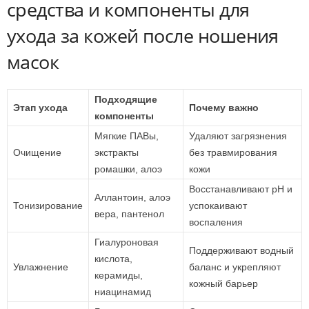
средства и компоненты для
ухода за кожей после ношения
масок
Подходящие
Этап ухода
Почему важно
компоненты
Мягкие ПАВы,
Удаляют загрязнения
Очищение
экстракты
без травмирования
ромашки, алоэ
кожи
Восстанавливают pH и
Аллантоин, алоэ
Тонизирование
успокаивают
вера, пантенол
воспаления
Гиалуроновая
Поддерживают водный
кислота,
Увлажнение
баланс и укрепляют
керамиды,
кожный барьер
ниацинамид