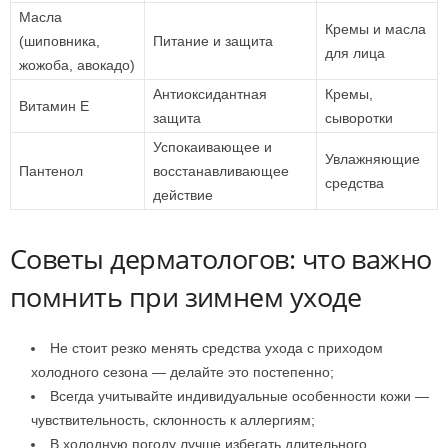
Масла
Кремы и масла
(шиповника,
Питание и защита
для лица
жожоба, авокадо)
Антиоксидантная
Кремы,
Витамин E
защита
сыворотки
Успокаивающее и
Увлажняющие
Пантенол
восстанавливающее
средства
действие
Советы дерматологов: что важно
помнить при зимнем уходе
Не стоит резко менять средства ухода с приходом
холодного сезона — делайте это постепенно;
Всегда учитывайте индивидуальные особенности кожи —
чувствительность, склонность к аллергиям;
В холодную погоду лучше избегать длительного