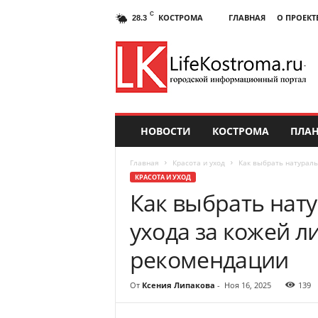
C
КОСТРОМА
ГЛАВНАЯ
О ПРОЕКТ
28.3
НОВОСТИ
КОСТРОМА
ПЛАН
Главная
Красота и уход
Как выбрать натураль
КРАСОТА И УХОД
Как выбрать нату
ухода за кожей л
рекомендации
От
Ксения Липакова
-
Ноя 16, 2025
139