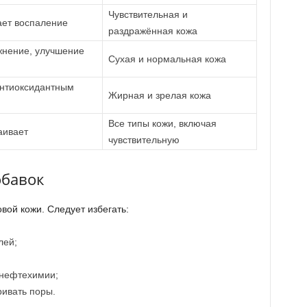
Чувствительная и
ает воспаление
раздражённая кожа
жнение, улучшение
Сухая и нормальная кожа
антиоксидантным
Жирная и зрелая кожа
Все типы кожи, включая
аивает
чувствительную
обавок
вой кожи. Следует избегать:
лей;
 нефтехимии;
ривать поры.