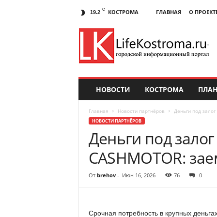
C
КОСТРОМА
ГЛАВНАЯ
О ПРОЕКТ
19.2
НОВОСТИ
КОСТРОМА
ПЛАН
Главная
Новости партнёров
Деньги под залог
НОВОСТИ ПАРТНЁРОВ
Деньги под залог
CASHMOTOR: заем
От
brehov
-
Июн 16, 2026
76
0
Срочная потребность в крупных деньгах