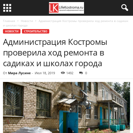
Главная
Новости
Администрация Костромы проверила ход ремонта в садиках
и школах города
НОВОСТИ
СТРОИТЕЛЬСТВО
Администрация Костромы
проверила ход ремонта в
садиках и школах города
От
Мира Лусине
-
Июл 18, 2019
1492
0