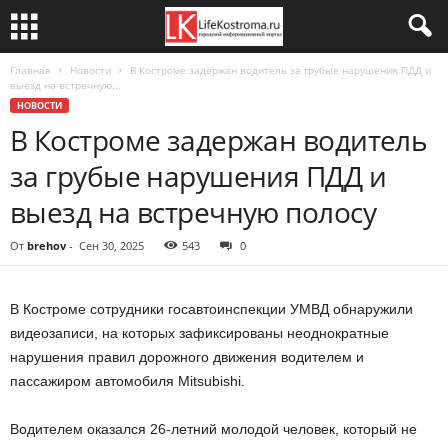
Главная
Новости
В Костроме задержан водитель за грубые нарушения ПДД и
выезд на встречную...
НОВОСТИ
В Костроме задержан водитель
за грубые нарушения ПДД и
выезд на встречную полосу
От
brehov
-
Сен 30, 2025
543
0
В Костроме сотрудники госавтоинспекции УМВД обнаружили
видеозаписи, на которых зафиксированы неоднократные
нарушения правил дорожного движения водителем и
пассажиром автомобиля Mitsubishi.
Водителем оказался 26-летний молодой человек, который не