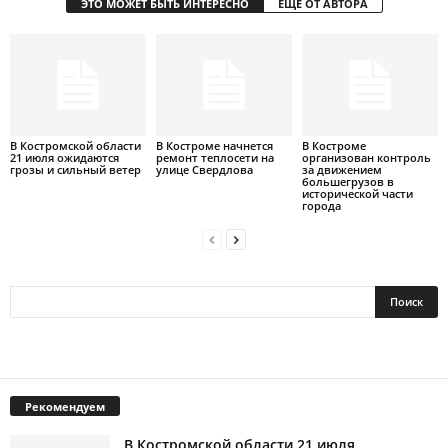
ЭТО МОЖЕТ БЫТЬ ИНТЕРЕСНО
ЕЩЕ ОТ АВТОРА
В Костромской области
В Костроме начнется
В Костроме
21 июля ожидаются
ремонт теплосети на
организован контроль
грозы и сильный ветер
улице Свердлова
за движением
большегрузов в
исторической части
города
Рекомендуем
В Костромской области 21 июля