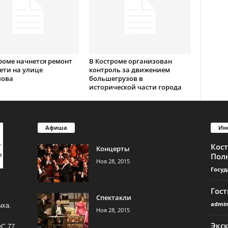
роме начнется ремонт
В Костроме организован
ети на улице
контроль за движением
лова
большегрузов в
исторической части города
Афиша
Ин
Кос
Концерты
Пол
Ноя 28, 2015
Госуд
Гос
Спектакли
admi
ыха.
Ноя 28, 2015
Экс
ФС 77