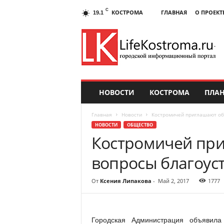
C
КОСТРОМА
ГЛАВНАЯ
О ПРОЕКТ
19.1
НОВОСТИ
КОСТРОМА
ПЛАН
Главная
Новости
Костромичей приглашают об
НОВОСТИ
ОБЩЕСТВО
Костромичей при
вопросы благоус
От
Ксения Липакова
-
Май 2, 2017
1777
Городская Администрация объявил