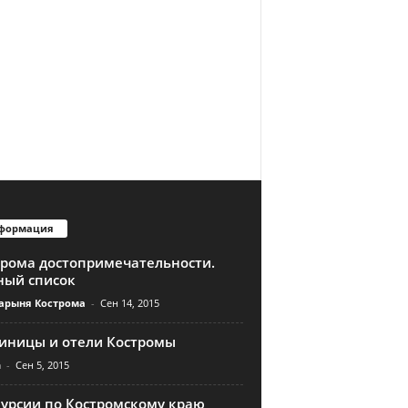
формация
трома достопримечательности.
ный список
арыня Кострома
-
Сен 14, 2015
тиницы и отели Костромы
n
-
Сен 5, 2015
курсии по Костромскому краю