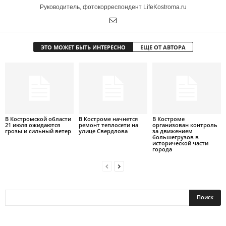
Руководитель, фотокорреспондент LifeKostroma.ru
ЭТО МОЖЕТ БЫТЬ ИНТЕРЕСНО
ЕЩЕ ОТ АВТОРА
В Костромской области
В Костроме начнется
В Костроме
21 июля ожидаются
ремонт теплосети на
организован контроль
грозы и сильный ветер
улице Свердлова
за движением
большегрузов в
исторической части
города