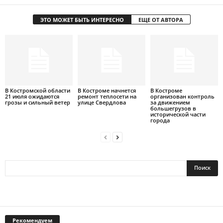
ЭТО МОЖЕТ БЫТЬ ИНТЕРЕСНО
ЕЩЕ ОТ АВТОРА
В Костромской области
В Костроме начнется
В Костроме
21 июля ожидаются
ремонт теплосети на
организован контроль
грозы и сильный ветер
улице Свердлова
за движением
большегрузов в
исторической части
города
Рекомендуем