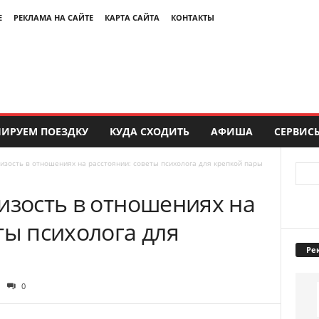
Е
РЕКЛАМА НА САЙТЕ
КАРТА САЙТА
КОНТАКТЫ
ИРУЕМ ПОЕЗДКУ
КУДА СХОДИТЬ
АФИША
СЕРВИС
лизость в отношениях на расстоянии: советы психолога для крепкой пары
изость в отношениях на
ты психолога для
Ре
0