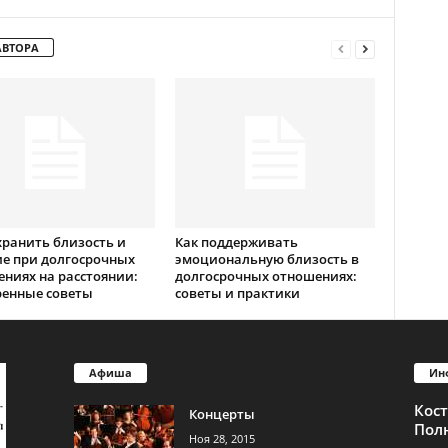
АВТОРА
хранить близость и
Как поддерживать
е при долгосрочных
эмоциональную близость в
ниях на расстоянии:
долгосрочных отношениях:
ренные советы
советы и практики
Афиша
Ин
Кос
Концерты
Пол
Ноя 28, 2015