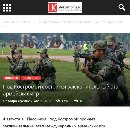
Главная
Новости
Под Костромой состоится заключительный этап армейских
игр
НОВОСТИ
ОБЩЕСТВО
Под Костромой состоится заключительный этап
армейских игр
От
Мира Лусине
-
Авг 2, 2018
1392
0
4 августа в «Песочном» под Костромой пройдёт
заключительный этап международных армейских игр