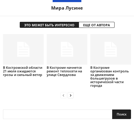
Мира Лусине
ЭТО МОЖЕТ БЫТЬ ИНТЕРЕСНО
ЕЩЕ ОТ АВТОРА
В Костромской области
В Костроме начнется
В Костроме
21 июля ожидаются
ремонт теплосети на
организован контроль
грозы и сильный ветер
улице Свердлова
за движением
большегрузов в
исторической части
города