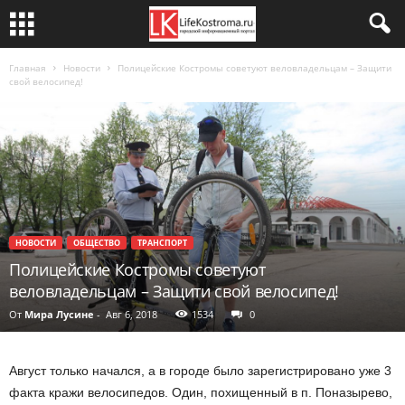
Главная
Новости
Полицейские Костромы советуют веловладельцам – Защити
свой велосипед!
НОВОСТИ
ОБЩЕСТВО
ТРАНСПОРТ
Полицейские Костромы советуют
веловладельцам – Защити свой велосипед!
От
Мира Лусине
-
Авг 6, 2018
1534
0
Август только начался, а в городе было зарегистрировано уже 3
факта кражи велосипедов. Один, похищенный в п. Поназырево,